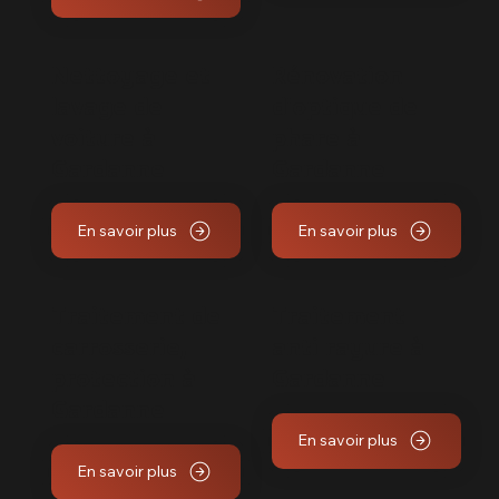
Nettoyage et
Rénovation
lavage de
d'optique de
voiture à
phare à
Gardanne
Gardanne
En savoir plus
En savoir plus
Traitement de
Traitement
carrosserie,
anti rayure à
protection à
Gardanne
Gardanne
En savoir plus
En savoir plus