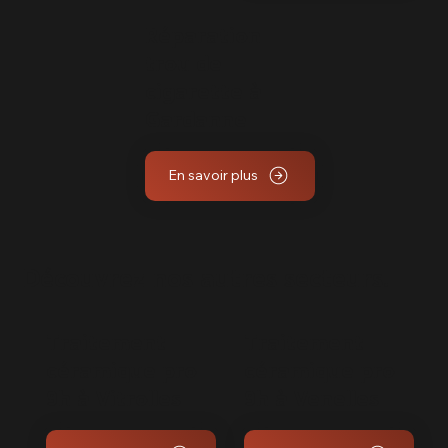
Réparation
trou de
cigarette à
Gardanne
En savoir plus
Découvrez nos autres secteurs.
Traitement
Traitement
céramique pro
céramique pro
9h à Vitrolles
9h à Venelles