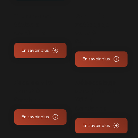
Traitement
Formation
téflon à
nettoyage
Gardanne
auto à
Gardanne
En savoir plus
En savoir plus
Pose de film
Débosselage
teinté à
sans peinture,
Gardanne
DSP à
Gardanne
En savoir plus
En savoir plus