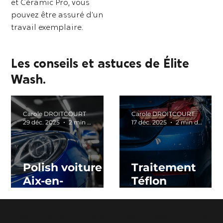
et Céramic Pro, vous
pouvez être assuré d’un
travail exemplaire.
Les conseils et astuces de Élite
Wash.
Carole DROITCOURT
Carole DROITCOURT
29 déc. 2025
2 min de lecture
17 déc. 2025
2 min de lecture
Polish voiture
Traitement
Aix-en-
Téflon
Provence :
Carrosserie à
pourquoi le
Aix-en-
Découvrez nos autres prestations
faire et quels
Provence :