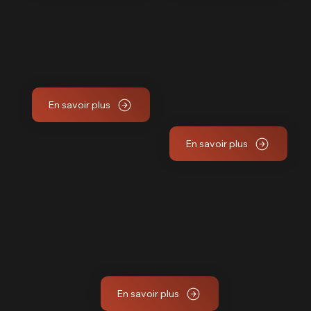
Traitement
Traitement
céramique pro
céramique pro
9h à Cabriès
9h à 13 –
Bouches-du-
En savoir plus
Rhône
En savoir plus
Traitement
céramique pro
9h à Aix les
Milles
En savoir plus