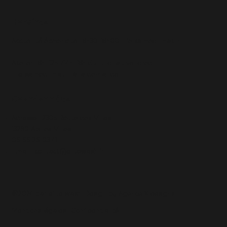
Horaires
Accueil téléphonique : 8h30-18h00 + le samedi matin
Atelier : 8h-12h /14h-18h du lundi au vendredi
+ le samedi matin à la demande
Coordonnées
Adresse : 2305 Route des Milles
13290 Aix les Milles
06 66 26 03 41
Email :
contact@elitewash.fr
©2024 par elite wash. Design by
Agence X designs
.
Mentions légales
•
Confidentialité