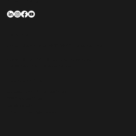
Suivez-nous
Horaires
Accueil téléphonique : 8h30-18h00 + le samedi matin
Atelier : 8h-12h /14h-18h du lundi au vendredi
+ le samedi matin à la demande
Coordonnées
Adresse : 2305 Route des Milles
13290 Aix les Milles
06 66 26 03 41
Email :
contact@elitewash.fr