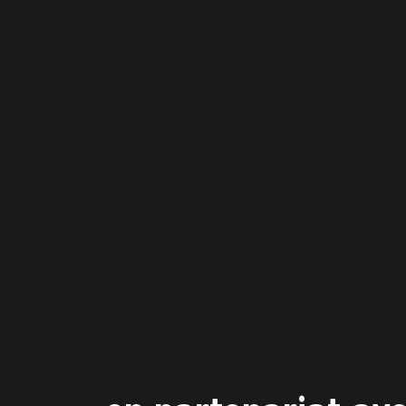
carrosserie en passant par la pose de film teinté et de n
ifié par de nombreux agréments, marques ou labels
 ouverture avec plusieurs groupes et marques automobil
 RENAULT.
de véhicules comme Crédit Agricole, France Télévision, Arce
Centre de formati