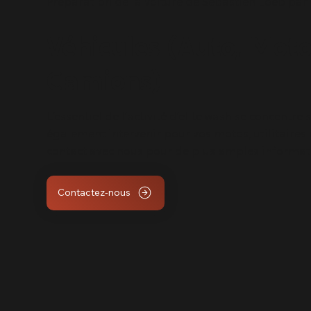
Préparation de la voiture de Sébastien Loeb par
Véhicules (Auto, Moto,
Camions)
L’essentiel de l’activité d’elite wash se concentr
également intervenir pour vos motos, utilitaires
contact avec nous pour de plus amples informat
Contactez-nous