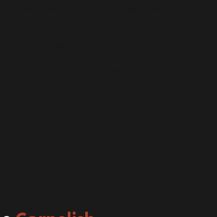
ombreuses autres prestations, Elite Wash met en
es tel que VOLKSWAGEN, AUDI, MERCEDES, BMW,
lor Mittal, ALTEO, Lyondell basel, Port
on