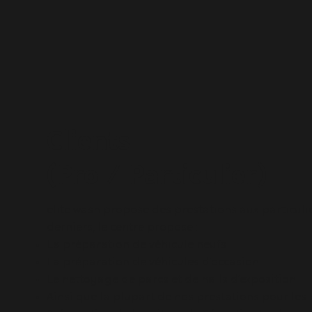
Clients
(Pro / Particulier)
elite wash propose des prestations aux particulie
derniers, le centre propose :
La préparation de véhicule neufs
La préparation de véhicules d’occasion
Le nettoyage de parcs et de halls d’exposition
Ainsi que la plupart de nos prestations pour les 