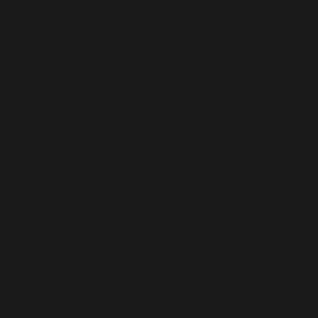
Qu’il s’agisse de nettoyage, de protection de la 
œuvre un savoir-faire de plus de 15 ans et cert
Elite Wash travaille en partenariat depuis son
KIA, YUNDAI, CITROEN, SEAT, LAND ROVER, Agent
Elite Wash a également travaillé sur des flottes 
autonome de Marseille...