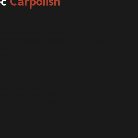
ec
Carpolish
.
vec la marque Carpolish :
ent pas clairement exprimé :
ce des concessions automobiles dans le lavage et
asion.
ssions vers la qualité et l’efficacité en prenant
tement sur site ou dans nos locaux.
l’esthétique et la préparation automobile sont
nes souhaitant lancer une activité de nettoyage
 dans le domaine.
la formation sont étudiés au cas par cas et
rme de proposition détaillée. Pour cela, une
tre écoute pour vous renseigner et conseiller au