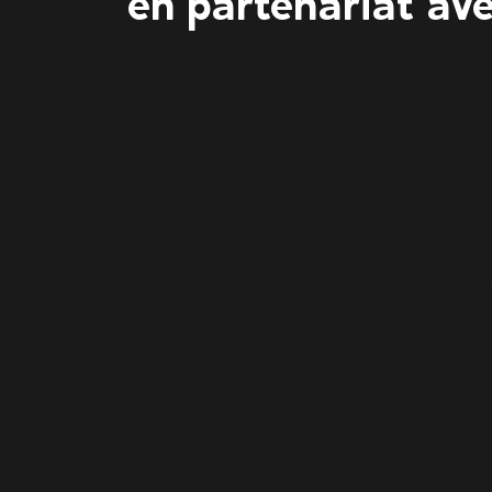
en partenariat av
elite wash est en partenariat très étroit a
Elite Wash répond à des besoins qui n’étai
la formation des personnels et l’assistan
la préparation de véhicules neufs ou d’occ
Notre ambition est d’accompagner les conce
en charge la formation des employés direc
La formation des futurs professionnels de 
idéales et indispensables pour les person
automobile ayant peu ou pas d’expérience
La durée, le contenu et le déroulement de 
établis en fonction de vos besoins sous fo
personne au siège reste disponible et à vo
mieux.