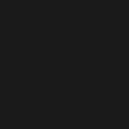
Horaires
Accueil téléphonique : 8h30-18h00 +
le samedi matin
Atelier : 8h-12h /14h-18h du lundi au
vendredi
+ le samedi matin à la demande
Coordonnées
Adresse : 2305 Route des Milles
13290 Aix les Milles
06 66 26 03 41