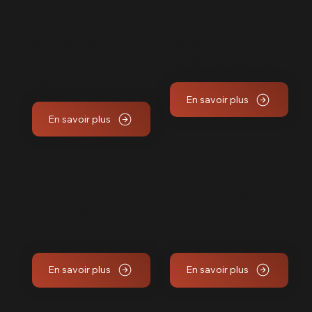
Nettoyage et
Traitement
lavage de
céramique pro
voiture à
9h à Gardanne
Gardanne
En savoir plus
En savoir plus
Rénovation
Traitement de
d'optique de
carrosserie,
phare à
protection à
Gardanne
Gardanne
En savoir plus
En savoir plus