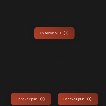
Réparation
trou de
cigarette à
Gardanne
En savoir plus
Découvrez nos autres secteurs.
Traitement
Traitement
anti rayure à
anti rayure à
Vitrolles
Venelles
En savoir plus
En savoir plus