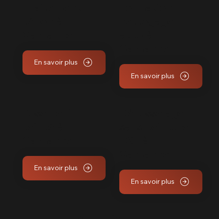
Traitement
Formation
téflon à
nettoyage
Gardanne
auto à
Gardanne
En savoir plus
En savoir plus
Pose de film
Débosselage
teinté à
sans peinture,
Gardanne
DSP à
Gardanne
En savoir plus
En savoir plus