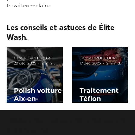
travail exemplaire.
Les conseils et astuces de Élite
Wash.
Carole DROITCOURT
Carole DROITCOURT
29 déc. 2025
2 min de lecture
17 déc. 2025
2 min de lecture
Polish voiture
Traitement
Aix-en-
Téflon
Provence :
Carrosserie à
pourquoi le
Aix-en-
Découvrez nos autres prestations
faire et quels
Provence :
à Gardanne
bénéfices ?
protégez