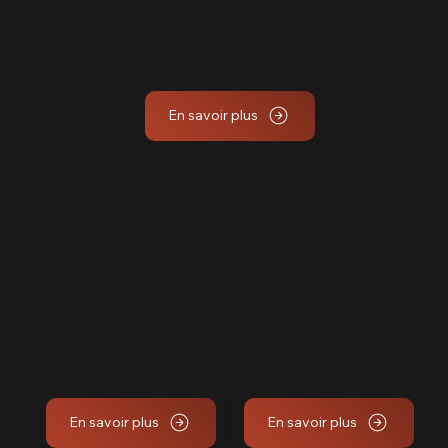
Traitement
téflon à Aix les
Milles
En savoir plus
Découvrez nos autres secteurs.
Polish et
Polish et
lustrage de
lustrage de
voiture à
voiture à
Eguilles
Vitrolles
En savoir plus
En savoir plus