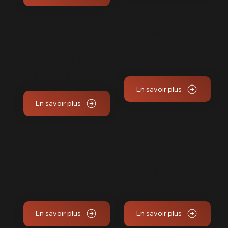
Réparation
Pose de film
trou de
teinté à Aix les
cigarette à Aix
Milles
les Milles
En savoir plus
En savoir plus
Rénovation
Formation
d'optique de
nettoyage
phare à Aix les
auto à Aix les
Milles
Milles
En savoir plus
En savoir plus