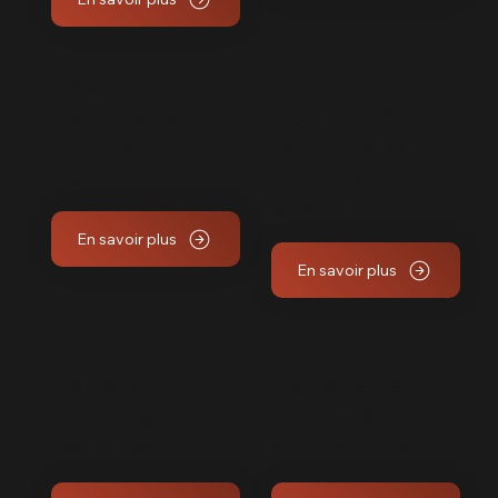
Polish et
Polish et
lustrage de
lustrage de
voiture à
voiture à 13 –
Cabriès
Bouches-du-
Rhône
En savoir plus
En savoir plus
Polish et
Polish et
lustrage de
lustrage de
voiture à Aix
voiture à Aix
les Milles
en Provence