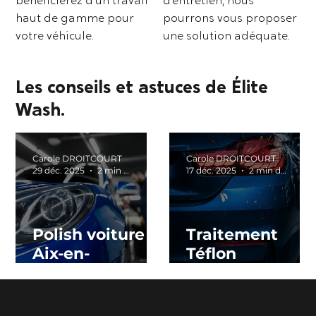
bénéficierez d’un travail
d’entretien, nous
haut de gamme pour
pourrons vous proposer
votre véhicule.
une solution adéquate.
Les conseils et astuces de Élite
Wash.
Carole DROITCOURT
Carole DROITCOURT
29 déc. 2025
2 min de lecture
17 déc. 2025
2 min de lecture
Polish voiture
Traitement
Aix-en-
Téflon
Provence :
Carrosserie à
pourquoi le
Aix-en-
Découvrez nos autres prestations
faire et quels
Provence :