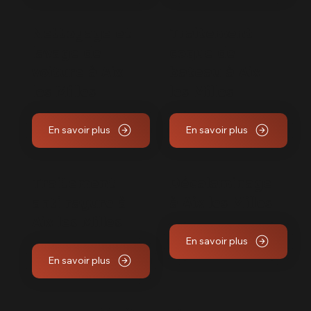
Nettoyage et
Traitement
lavage de
coque de
voiture à Aix
bateau à Aix
les Milles
les Milles
En savoir plus
En savoir plus
Traitement
Décalaminage
anti rayure à
à Aix les Milles
Aix les Milles
En savoir plus
En savoir plus