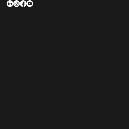
Horaires
Accueil téléphonique : 8h30-18h00 + le samedi matin
Atelier : 8h-12h /14h-18h du lundi au vendredi
+ le samedi matin à la demande
Coordonnées
Adresse : 2305 Route des Milles
13290 Aix les Milles
06 66 26 03 41
Email :
contact@elitewash.fr
©2024 par elite wash. Design by
Agence X designs
.