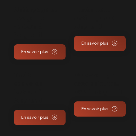
Nettoyage et
Traitement
lavage de
anti rayure à
voiture à
Meyreuil
Meyreuil
En savoir plus
En savoir plus
Traitement
Débosselage
coque de
sans peinture,
bateau à
DSP à Meyreuil
Meyreuil
En savoir plus
En savoir plus