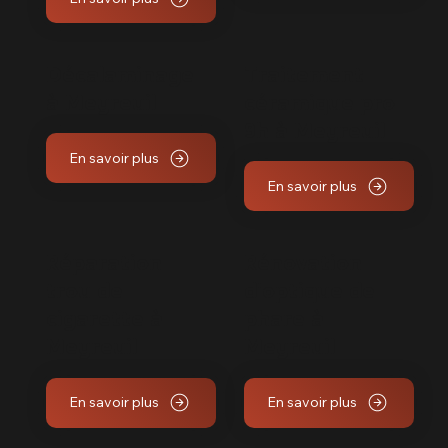
Décalaminage
Traitement
à Meyreuil
céramique pro
9h à Meyreuil
En savoir plus
En savoir plus
Réparation
Rénovation
trou de
d'optique de
cigarette à
phare à
Meyreuil
Meyreuil
En savoir plus
En savoir plus