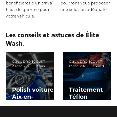
bénéficierez d’un travail
pourrons vous proposer
haut de gamme pour
une solution adéquate.
votre véhicule.
Les conseils et astuces de Élite
Wash.
Carole DROITCOURT
Carole DROITCOURT
29 déc. 2025
2 min de lecture
17 déc. 2025
2 min de lecture
Polish voiture
Traitement
Aix-en-
Téflon
Provence :
Carrosserie à
pourquoi le
Aix-en-
Découvrez nos autres prestations