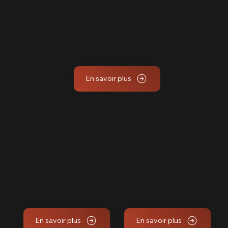
Formation
nettoyage
auto à
Meyreuil
En savoir plus
Découvrez nos autres secteurs.
Traitement
Traitement
téflon à
téflon à
Vitrolles
Venelles
En savoir plus
En savoir plus