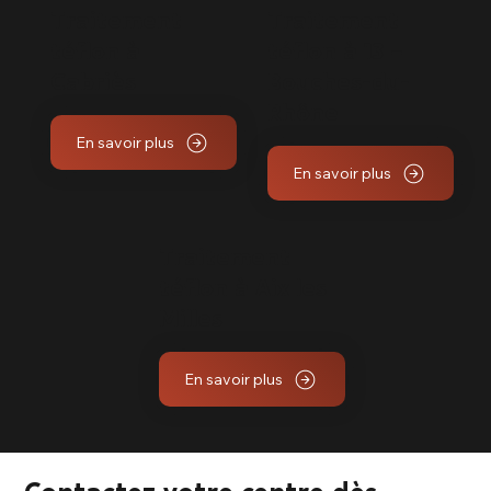
Traitement
Traitement
téflon à
téflon à 13 –
Cabriès
Bouches-du-
Rhône
En savoir plus
En savoir plus
Traitement
téflon à Aix les
Milles
En savoir plus