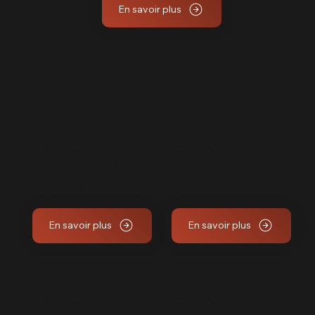
En savoir plus
Découvrez nos autres secteurs.
Traitement de
Traitement de
carrosserie,
carrosserie,
protection à
protection à
Eguilles
Vitrolles
En savoir plus
En savoir plus
Traitement de
Traitement de
carrosserie,
carrosserie,