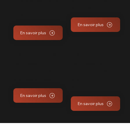
protection à 13
protection à
– Bouches-du-
Bouc Bel Air
Rhône
En savoir plus
En savoir plus
Traitement de
Traitement de
carrosserie,
carrosserie,
protection à
protection à
Aix les Milles
Aix en
Provence
En savoir plus
En savoir plus