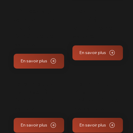
Débosselage
Pose de film
sans peinture,
teinté à
DSP à
Septèmes les
Septèmes les
Vallons
Vallons
En savoir plus
En savoir plus
Lavage auto,
Traitement
Car Wash à
céramique pro
Septèmes les
9h à Septèmes
Vallons
les Vallons
En savoir plus
En savoir plus