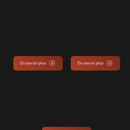
Formation
Réparation
nettoyage
trou de
auto à
cigarette à
Septèmes les
Septèmes les
Vallons
Vallons
En savoir plus
En savoir plus
Nettoyage et
lavage de
voiture à
Septèmes les
Vallons