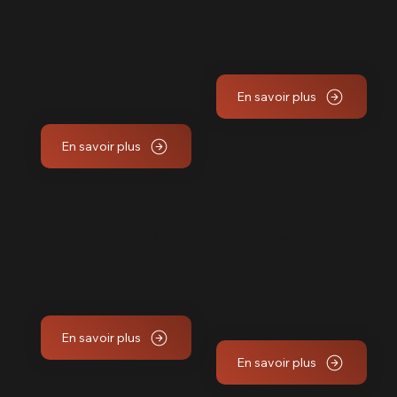
coque de
à Septèmes les
bateau à
Vallons
Septèmes les
En savoir plus
Vallons
En savoir plus
Traitement
Polish et
anti rayure à
lustrage de
Septèmes les
voiture à
Vallons
Septèmes les
Vallons
En savoir plus
En savoir plus