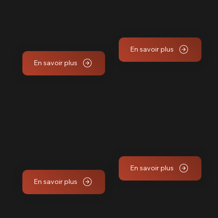
nettoyage
nettoyage
auto à
auto à Cabriès
Gardanne
En savoir plus
En savoir plus
Formation
Formation
nettoyage
nettoyage
auto à 13 –
auto à Bouc
Bouches-du-
Bel Air
Rhône
En savoir plus
En savoir plus