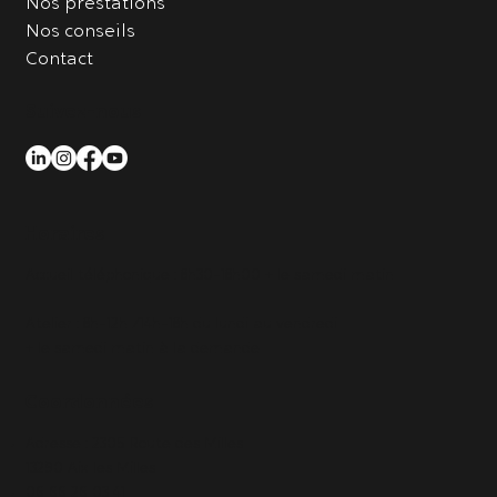
Nos prestations
Nos conseils
Contact
Suivez-nous
Horaires
Accueil téléphonique : 8h30-18h00 + le samedi matin
Atelier : 8h-12h /14h-18h du lundi au vendredi
+ le samedi matin à la demande
Coordonnées
Adresse : 2305 Route des Milles
13290 Aix les Milles
06 66 26 03 41