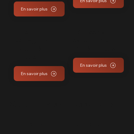
En savoir plus
En savoir plus
Polish et
Débosselage
lustrage de
sans peinture,
voiture à
DSP à Pertuis
Pertuis
En savoir plus
En savoir plus
Découvrez nos autres secteurs.
Formation
Formation
nettoyage
nettoyage