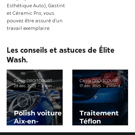
Esthétique Auto), Gastint
et Céramic Pro, vous
pouvez être assuré d’un
travail exemplaire.
Les conseils et astuces de Élite
Wash.
Carole DROITCOURT
Carole DROITCOURT
29 déc. 2025
2 min de lecture
17 déc. 2025
2 min de lecture
Polish voiture
Traitement
Aix-en-
Téflon
Provence :
Carrosserie à