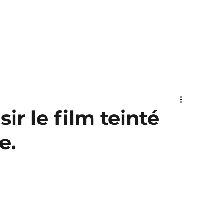
tection véhicule
Rénovation carrosserie
Prestations diverses
sir le film teinté
e.