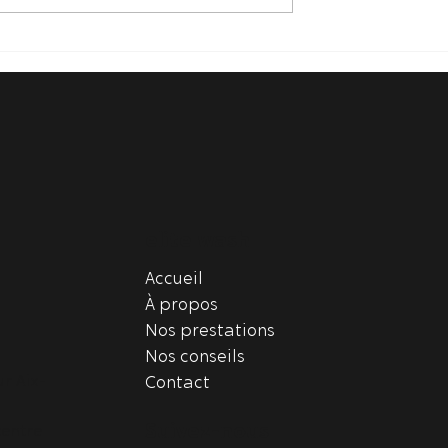
 Téflon
Nettoyage complet de
e à Aix-en-
voiture à Aix-les-Milles :
: protégez
offrez un habitacle
nt votre
impeccable avant les
fêtes
elite wash
Accueil
À propos
Nos prestations
Nos conseils
r Aix-
Contact
Suivez-nous
centre